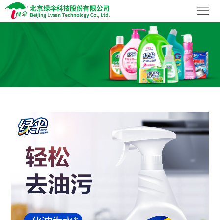
首
页
关
于
社
我
会
品
们
责
牌
企
任
家
业
科
族
资
技
加
讯
创
入
联
新
我
系
们
我