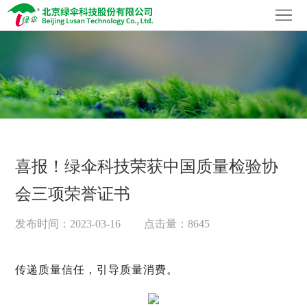
首
页
关
于
社
我
会
品
们
责
牌
企
喜报！绿伞科技荣获中国质量检验协
任
家
业
科
会三项荣誉证书
族
资
技
加
发布时间：2023-03-16
点击量：8645
讯
创
入
联
新
我
系
传递质量信任，引导质量消费。
们
我